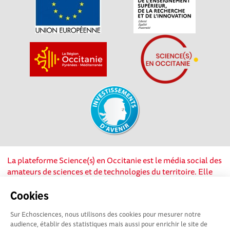
La plateforme Science(s) en Occitanie est le média social des
amateurs de sciences et de technologies du territoire. Elle
est propulsée par Instant Science, avec la participation et le
soutien de nombreux acteurs locaux. Ce projet est cofinancé
Cookies
par les Investissements d'avenir, la Région Occitanie et
Sur Echosciences, nous utilisons des cookies pour mesurer notre
l’Union européenne via les fonds européen de
audience, établir des statistiques mais aussi pour enrichir le site de
développement régional. Science(s) en Occitanie est une