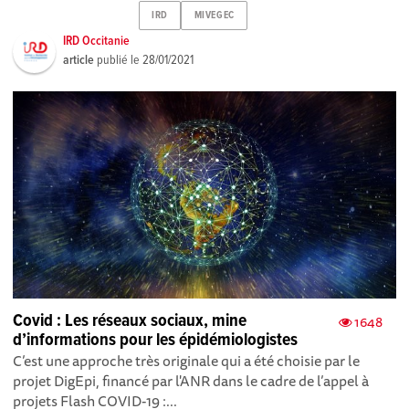
IRD
MIVEGEC
IRD Occitanie
article
publié le
28/01/2021
Covid : Les réseaux sociaux, mine
1648
d’informations pour les épidémiologistes
C’est une approche très originale qui a été choisie par le
projet DigEpi, financé par l'ANR dans le cadre de l’appel à
projets Flash COVID-19 :...