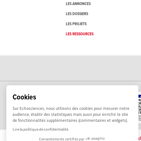
LES ANNONCES
LES DOSSIERS
LES PROJETS
LES RESSOURCES
Cookies
Sur Echosciences, nous utilisons des cookies pour mesurer notre
audience, établir des statistiques mais aussi pour enrichir le site
de fonctionnalités supplémentaires (commentaires et widgets).
Lire la politique de confidentialité
La plateforme Science(s) en Occitanie est le méd
Consentements certifiés par