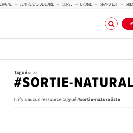
ETAGNE
CENTRE VAL-DE-LOIRE
CORSE
DRÔME
GRAND EST
GRE
-PACA
Tagué
0
fois
#SORTIE-NATURAL
Il n'y a aucun ressource taggué
#sortie-naturaliste