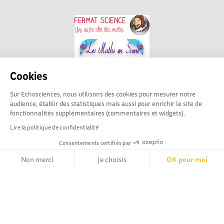
Cookies
Sur Echosciences, nous utilisons des cookies pour mesurer notre
audience, établir des statistiques mais aussi pour enrichir le site de
fonctionnalités supplémentaires (commentaires et widgets).
Lire la politique de confidentialité
Consentements certifiés par
La plateforme Science(s)
Conditions Générales d'utilisation
en Occitanie est le média
Non merci
Je choisis
OK pour moi
social des amateurs de sciences et de technologies du
Axeptio consent
territoire. Elle est propulsée par Instant Science, avec la
Plateforme de Gestion du Consentement : Personnalisez vos Opt
participation et le soutien de nombreux acteurs locaux. Ce
Notre plateforme vous permet d'adapter et de gérer vos paramètr
projet est cofinancé par les Investissements d'avenir, la
Région Occitanie et l’Union européenne via les fonds