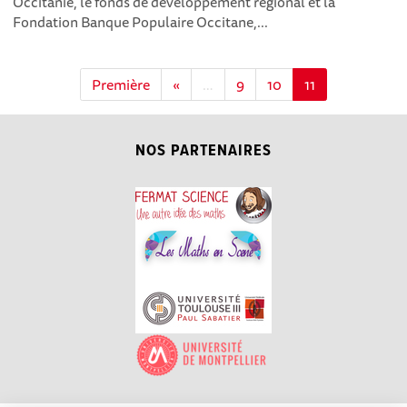
Occitanie, le fonds de développement régional et la
Fondation Banque Populaire Occitane,...
Première
«
…
9
10
11
NOS PARTENAIRES