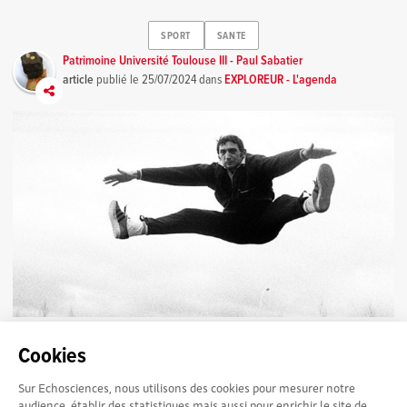
SPORT
SANTE
Patrimoine Université Toulouse III - Paul Sabatier
article
publié le
25/07/2024
dans
EXPLOREUR - L'agenda
Sport et Santé #4 : Formation au haut niveau
2787
Cookies
L’Université Toulouse III - Paul Sabatier (et la Faculté des
sciences auparavant), a formé au fil des années de nombreux
Sur Echosciences, nous utilisons des cookies pour mesurer notre
étudiants grâce au...
audience, établir des statistiques mais aussi pour enrichir le site de