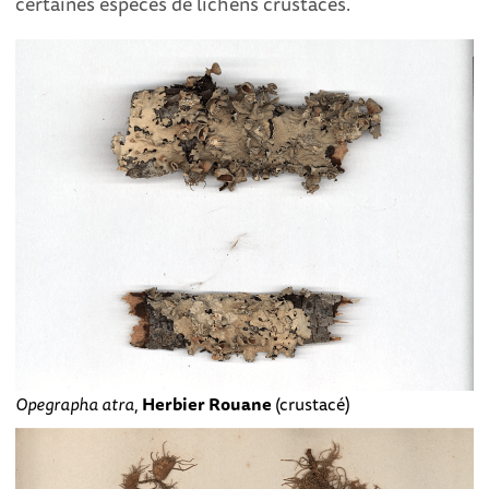
certaines espèces de lichens crustacés.
Opegrapha atra
,
Herbier Rouane
(crustacé)