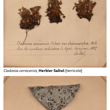
Cladonia cervicornis
,
Herbier Saltel
(terricole)