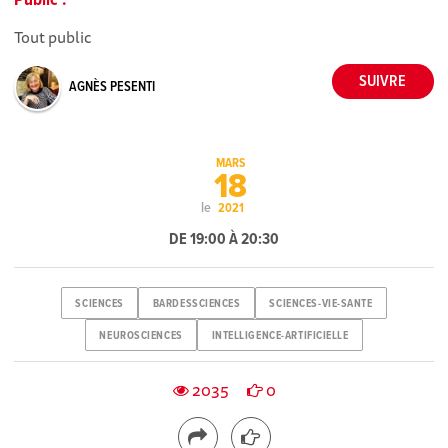
Public :
Tout public
AGNÈS PESENTI
MARS
18
le
2021
DE 19:00 À 20:30
SCIENCES
BARDESSCIENCES
SCIENCES-VIE-SANTE
NEUROSCIENCES
INTELLIGENCE-ARTIFICIELLE
2035
0