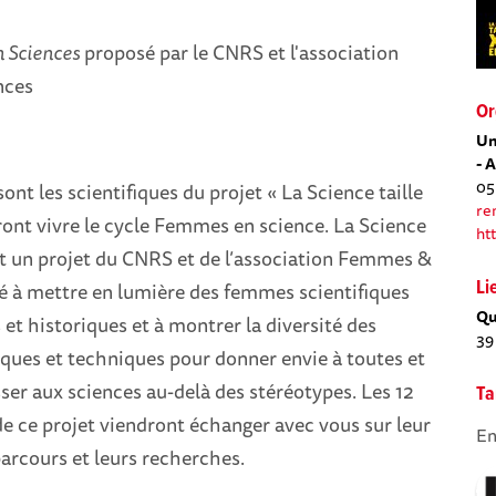
 Sciences
proposé par le CNRS et l'association
nces
Or
Un
- 
05
ont les scientifiques du projet « La Science taille
re
eront vivre le cycle Femmes en science. La Science
ht
est un projet du CNRS et de l’association Femmes &
né à mettre en lumière des femmes scientifiques
Li
Qu
t historiques et à montrer la diversité des
39
iques et techniques pour donner envie à toutes et
sser aux sciences au-delà des stéréotypes. Les 12
Ta
e ce projet viendront échanger avec vous sur leur
En
parcours et leurs recherches.