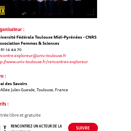
ganisateur :
iversité Fédérale Toulouse Midi-Pyrénées - CNRS
Association Femmes & Sciences
 61 14 44 70
ncontre.exploreur@univ-toulouse.fr
tp://www.univ-toulouse.fr/rencontres-exploreur
eu :
ai des Savoirs
 Allée Jules Guesde, Toulouse, France
rifs :
trée libre et gratuite
RENCONTREZ UN ACTEUR DE LA