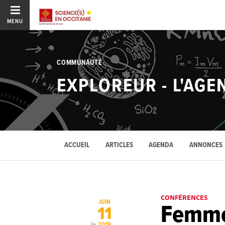
MENU
COMMUNAUTÉ
EXPLOREUR - L'AGE
ACCUEIL
ARTICLES
AGENDA
ANNONCES
CONFÉRENCES
JUIN
Femme
11
le
2019