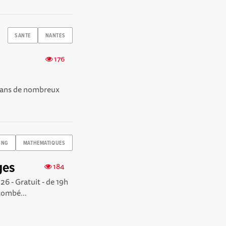
SANTE
NANTES
176
e dans de nombreux
ING
MATHEMATIQUES
ges
184
6 - Gratuit - de 19h
tombé...