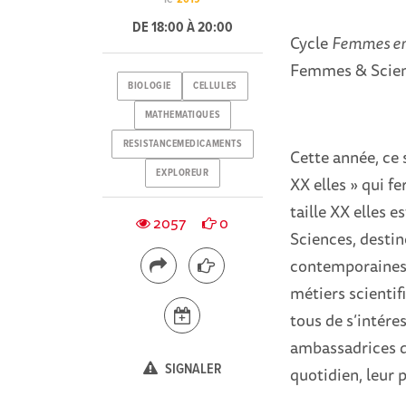
DE 18:00 À 20:00
Cycle
Femmes en
Femmes & Scie
BIOLOGIE
CELLULES
MATHEMATIQUES
RESISTANCEMEDICAMENTS
Cette année, ce s
EXPLOREUR
XX elles » qui f
taille XX elles 
2057
0
Sciences, desti
contemporaines e
métiers scientif
tous de s’intére
ambassadrices d
SIGNALER
quotidien, leur 