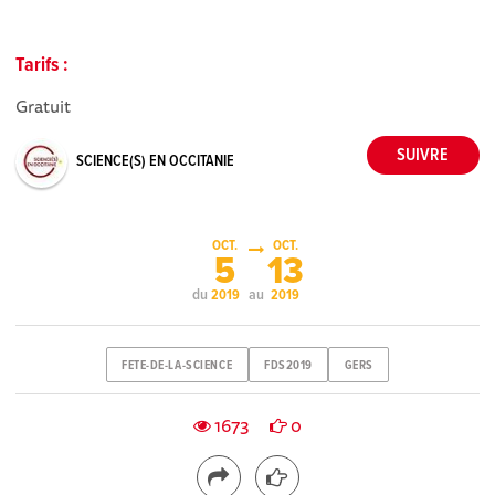
Tarifs :
Gratuit
SCIENCE(S) EN OCCITANIE
OCT.
OCT.
5
13
du
au
2019
2019
FETE-DE-LA-SCIENCE
FDS2019
GERS
1673
0