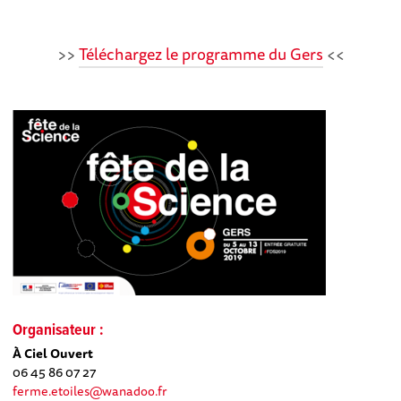
>>
Téléchargez le programme du Gers
<<
Organisateur :
À Ciel Ouvert
06 45 86 07 27
ferme.etoiles@wanadoo.fr