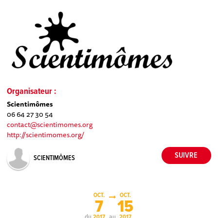
Organisateur :
Scientimômes
06 64 27 30 54
contact@scientimomes.org
http://scientimomes.org/
SCIENTIMÔMES
OCT.
OCT.
7
15
du
au
2017
2017