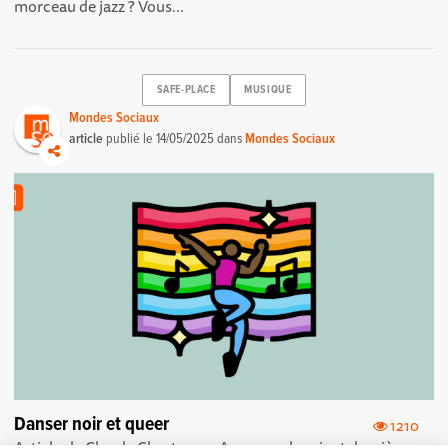
morceau de jazz ? Vous...
SAFE-PLACE
MUSIQUE
Mondes Sociaux
article
publié le
14/05/2025
dans
Mondes Sociaux
Danser noir et queer
1210
Article de Claude Chastagner Au cours des vingt dernières