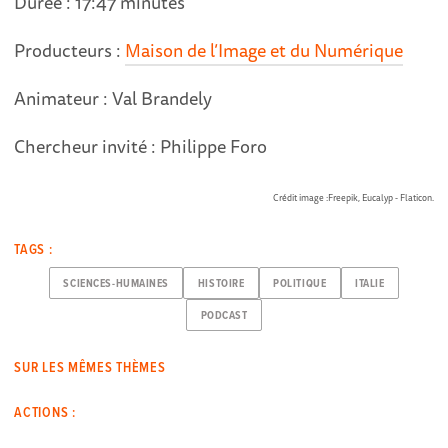
Durée : 17:47 minutes
Producteurs :
Maison de l’Image et du Numérique
Animateur : Val Brandely
Chercheur invité : Philippe Foro
Crédit image :Freepik, Eucalyp - Flaticon.
TAGS :
SCIENCES-HUMAINES
HISTOIRE
POLITIQUE
ITALIE
PODCAST
SUR LES MÊMES THÈMES
ACTIONS :