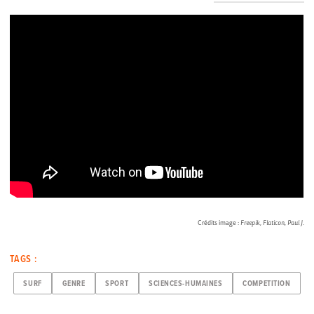
Crédits image :
Freepik, Flaticon, Paul J.
TAGS :
SURF
GENRE
SPORT
SCIENCES-HUMAINES
COMPETITION