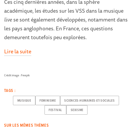
Ces cinq dernières années, dans la sphère
académique, les études sur les VSS dans la musique
live
se sont également développées, notamment dans
les pays anglophones. En France, ces questions
demeurent toutefois peu explorées.
Lire la suite
Crédit image : Freepik
TAGS :
MUSIQUE
FEMINISME
SCIENCES-HUMAINES-ET-SOCIALES
FESTIVAL
SEXISME
SUR LES MÊMES THÈMES