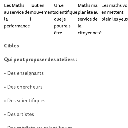
Les Maths
Tout en
Un.e
Maths ma
Les maths vo
au service de
mouvement
scientifique
planète au
en mettent
la
!
que je
service de
plein les yeu
performance
pourrais
la
être
citoyenneté
Cibles
Qui peut proposer des ateliers :
• Des enseignants
• Des chercheurs
• Des scientifiques
• Des artistes
• Des médiateurs scientifiques