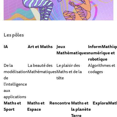
Les pôles
IA
Art et Maths
Jeux
InformMathiq
Mathématiques
numérique et
robotique
De la
La beauté des
Le plaisir des
Algorithmes et
modélisation
Mathématiques
Maths et de la
codages
de
tête
l’intelligence
aux
applications
Maths et
Maths et
Rencontre
Maths et
ExploraMat
Sport
Espace
la planète
Terre