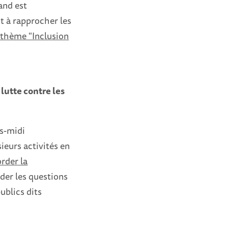
and est
nt à rapprocher les
 thème "Inclusion
lutte contre les
ès-midi
sieurs activités en
rder la
rder les questions
publics dits