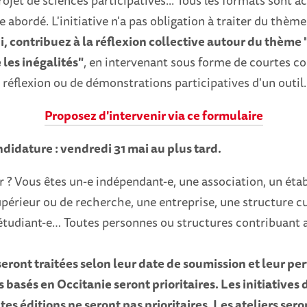
rojet de sciences participatives... Tous les formats sont a
e abordé. L'initiative n'a pas obligation à traiter du thèm
i, contribuez à la réflexion collective autour du thème 
 les inégalités"
, en intervenant sous forme de courtes c
e réflexion ou de démonstrations participatives d'un outil
Proposez d'intervenir via ce formulaire
ndidature : vendredi 31 mai au plus tard.
r ? Vous êtes un-e indépendant-e, une association, un ét
érieur ou de recherche, une entreprise, une structure cu
 étudiant-e… Toutes personnes ou structures contribuant 
seront traitées selon leur date de soumission et leur pe
s basés en Occitanie seront prioritaires. Les initiatives
es éditions ne seront pas prioritaires. Les ateliers ser