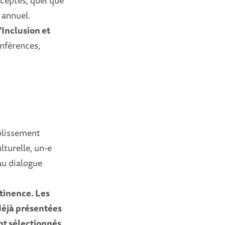
cceptés, quel que
e annuel.
"Inclusion et
onférences,
.
ablissement
lturelle, un-e
au dialogue
rtinence. Les
 déjà présentées
ont sélectionnés