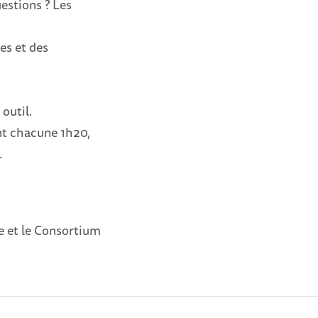
estions ? Les
ces et des
outil.
ant chacune 1h20,
.
ie et le Consortium