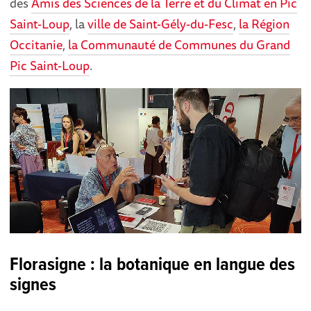
des
Amis des Sciences de la Terre et du Climat en Pic
Saint-Loup
, la
ville de Saint-Gély-du-Fesc
,
la Région
Occitanie
,
la Communauté de Communes du Grand
Pic Saint-Loup
.
Florasigne : la botanique en langue des
signes