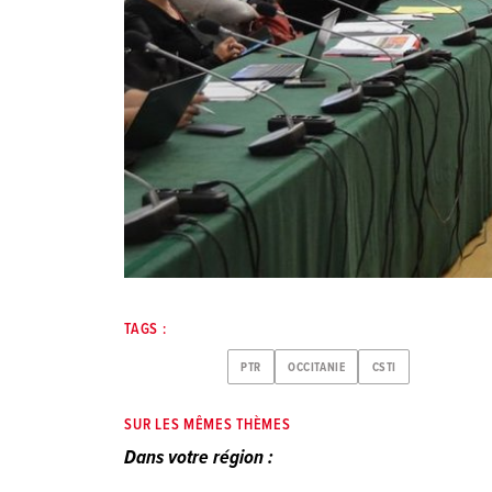
TAGS :
PTR
OCCITANIE
CSTI
SUR LES MÊMES THÈMES
Dans votre région :