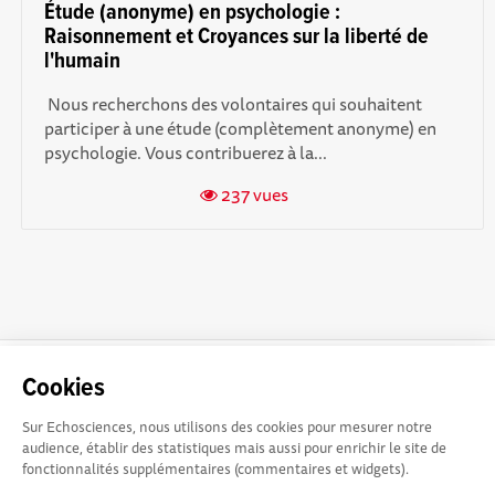
Étude (anonyme) en psychologie :
Raisonnement et Croyances sur la liberté de
l'humain
‎ Nous recherchons des volontaires qui souhaitent
participer à une étude (complètement anonyme) en
psychologie. Vous contribuerez à la...
237 vues
La plateforme Science(s)
Conditions Générales d'utilisation
Cookies
en Occitanie est le média
social des amateurs de sciences et de technologies du
Sur Echosciences, nous utilisons des cookies pour mesurer notre
territoire. Elle est propulsée par Instant Science, avec la
audience, établir des statistiques mais aussi pour enrichir le site de
participation et le soutien de nombreux acteurs locaux. Ce
fonctionnalités supplémentaires (commentaires et widgets).
projet est cofinancé par les Investissements d'avenir, la