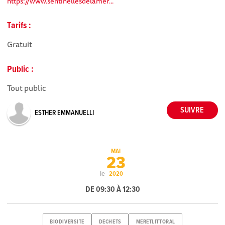
https://www.sentinellesdelamer...​
Tarifs :
Gratuit
Public :
Tout public
ESTHER EMMANUELLI
MAI
23
le
2020
DE 09:30 À 12:30
BIODIVERSITE
DECHETS
MERETLITTORAL