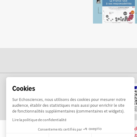
Cookies
Sur Echosciences, nous utilisons des cookies pour mesurer notre
audience, établir des statistiques mais aussi pour enrichir le site
de fonctionnalités supplémentaires (commentaires et widgets).
Lire la politique de confidentialité
La plateforme Science(s) en Occitanie est le méd
Consentements certifiés par
sciences et de technologies du territoire. Elle es