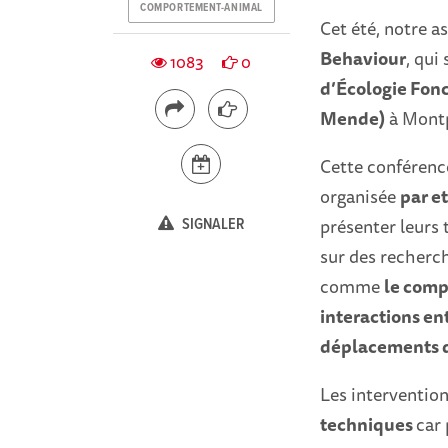
COMPORTEMENT-ANIMAL
Cet été, notre a
Behaviour
, qui
1083
0
d’Écologie Fonc
Mende)
à Montp
Cette conférence
organisée
par e
présenter leurs 
SIGNALER
sur des recherc
comme
le comp
interactions ent
déplacements 
Les intervention
techniques
car 