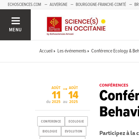
ECHOSCIENCES.COM
AUVERGNE
BOURGOGNE-FRANCHE-COMTÉ
BR
NOUVELLE-AQUITAINE
PAYS DE LA LOIRE
SAVOIE MONT-BLANC
SUD
MENU
Accueil
Les événements
Conférence Ecology & Beh
CONFÉRENCES
AOÛT
AOÛT
Confér
11
14
du
au
2025
2025
Behav
CONFERENCE
ECOLOGIE
Participez à la
BIOLOGIE
EVOLUTION