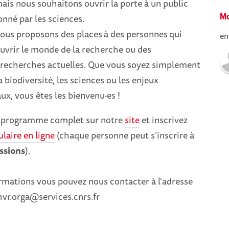
ais nous souhaitons ouvrir la porte à un public
onné par les sciences.
Mo
nous proposons des places
à des personnes
qui
en
uvrir le monde de la recherche ou des
recherches actuelles. Que vous soyez simplement
a biodiversité, les sciences ou les enjeux
x, vous êtes les bienvenu·es !
e programme complet sur notre
site
et inscrivez
laire en ligne
(chaque personne peut s’inscrire à
ssions
).
rmations vous pouvez nous contacter à l'adresse
hvr.orga@services.cnrs.fr