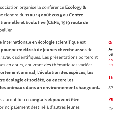
ssociation organise la conférence
Ecology &
 se tiendra du
11 au 14 août 2025
au
Centre
tionnelle et Évolutive (CEFE, 1919 route de
ellier.
 internationale en écologie scientifique est
Or
t pour permettre à de jeunes chercheur·ses
de
As
06
travaux scientifiques. Les présentations porteront
ec
hes en cours, couvrant des thématiques variées
ht
ortement animal, l’évolution des espèces, les
Ta
re écologie et société, ou encore les
gr
des animaux dans un environnement changeant.
s auront lieu en
anglais et peuvent être
Pu
principalement destiné à d'autres jeunes
Gr