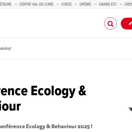
ETAGNE
CENTRE VAL-DE-LOIRE
CORSE
DRÔME
GRAND EST
GRE
-PACA
aviour
ence Ecology &
iour
 conférence Ecology & Behaviour 2025 !