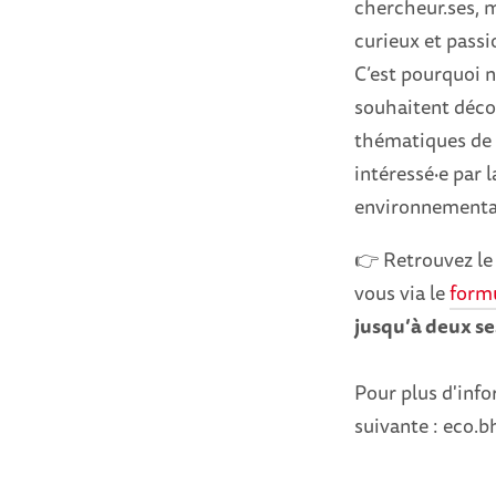
chercheur.ses, m
curieux et passi
C’est pourquoi 
souhaitent déco
thématiques de 
intéressé·e par l
environnementau
👉 Retrouvez l
vous via le
formu
jusqu’à deux se
Pour plus d'info
suivante : eco.b