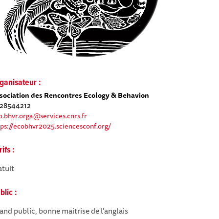
ganisateur :
sociation des Rencontres Ecology & Behavion
28544212
o.bhvr.orga@services.cnrs.fr
tps://ecobhvr2025.sciencesconf.org/
rifs :
atuit
blic :
and public, bonne maitrise de l'anglais