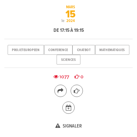
MARS
15
le
2024
DE 17:15 À 19:15
PROJETEUROPEEN
CONFERENCE
CHATBOT
MATHEMATIQUES
SCIENCES
1077
0
SIGNALER