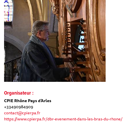
Organisateur :
CPIE Rhône Pays d'Arles
+33490984909
contact@cpierpa.fr
https://www.cpierpa.fr/dbr-evenement-dans-les-bras-du-rhone/