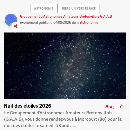
ASTRONOMIE
TERRE-UNIVERS-ESPACE
Groupement d'Astronomes Amateurs Bretonvillois G.A.A.B
événement
publié le
04/08/2026
dans
Astronomie
Nuit des étoiles 2026
43
1
Le Groupement d'Astronomes Amateurs Bretonvillois
(G.A.A.B), vous donne rendez-vous à Morcourt (80) pour la
nuit des étoiles le samedi 08 août ...