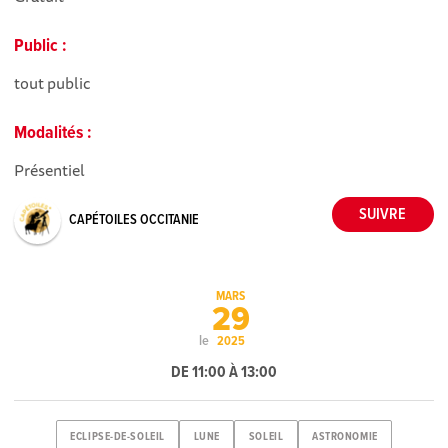
Public :
tout public
Modalités :
Présentiel
CAPÉTOILES OCCITANIE
MARS
29
le
2025
DE 11:00 À 13:00
ECLIPSE-DE-SOLEIL
LUNE
SOLEIL
ASTRONOMIE