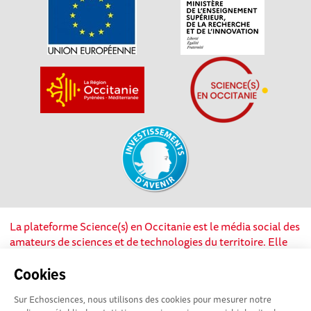
La plateforme Science(s) en Occitanie est le média social des
amateurs de sciences et de technologies du territoire. Elle
est propulsée par Instant Science, avec la participation et le
soutien de nombreux acteurs locaux. Ce projet est cofinancé
Cookies
par les Investissements d'avenir, la Région Occitanie et
Sur Echosciences, nous utilisons des cookies pour mesurer notre
l’Union européenne via les fonds européen de