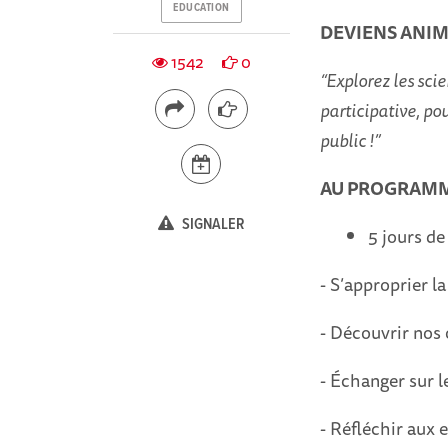
EDUCATION
DEVIENS ANIM
1542
0
“Explorez les sci
participative, po
public !”
AU PROGRAMM
SIGNALER
5 jours de
- S’approprier l
- Découvrir nos 
- Échanger sur l
- Réfléchir aux 