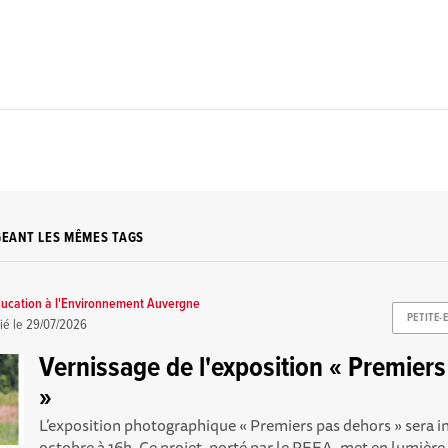
GEANT LES MÊMES TAGS
ucation à l'Environnement Auvergne
PETITE-
ié le
29/07/2026
Vernissage de l'exposition « Premier
»
L’exposition photographique « Premiers pas dehors » sera i
octobre à 16h. Ce projet, porté par le REEA, met en lumière l