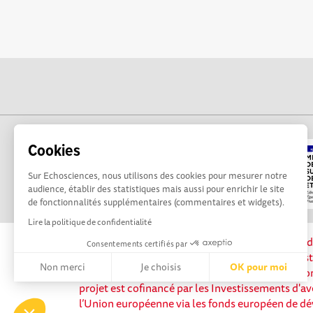
Cookies
Sur Echosciences, nous utilisons des cookies pour mesurer notre
audience, établir des statistiques mais aussi pour enrichir le site
de fonctionnalités supplémentaires (commentaires et widgets).
Lire la politique de confidentialité
La plateforme Science(s) en Occitanie est le méd
Consentements certifiés par
sciences et de technologies du territoire. Elle es
Non merci
Je choisis
OK pour moi
Science, avec la participation et le soutien de 
projet est cofinancé par les Investissements d'av
Axeptio consent
Plateforme de Gestion du Consentement : Personnalisez vos 
l’Union européenne via les fonds européen de d