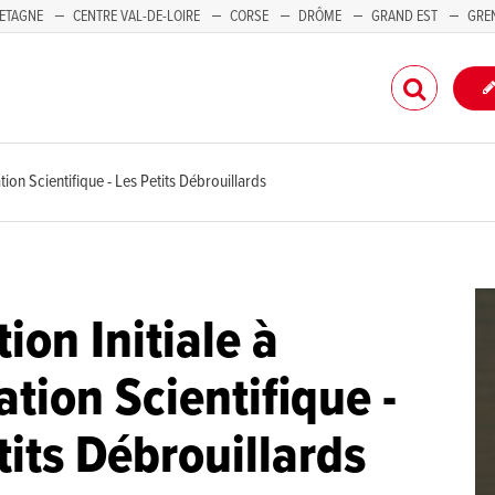
ETAGNE
CENTRE VAL-DE-LOIRE
CORSE
DRÔME
GRAND EST
GRE
-PACA
tion Scientifique - Les Petits Débrouillards
ion Initiale à
ation Scientifique -
tits Débrouillards