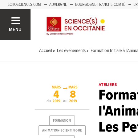
ECHOSCIENCES.COM
AUVERGNE
BOURGOGNE-FRANCHE-COMTÉ
BR
NOUVELLE-AQUITAINE
PAYS DE LA LOIRE
SAVOIE MONT-BLANC
SUD
MENU
Accueil
Les événements
Formation Initiale à l'Anima
ATELIERS
MARS
MARS
Format
4
8
du
au
2019
2019
l'Anim
Les Pe
FORMATION
ANIMATION-SCIENTIFIQUE