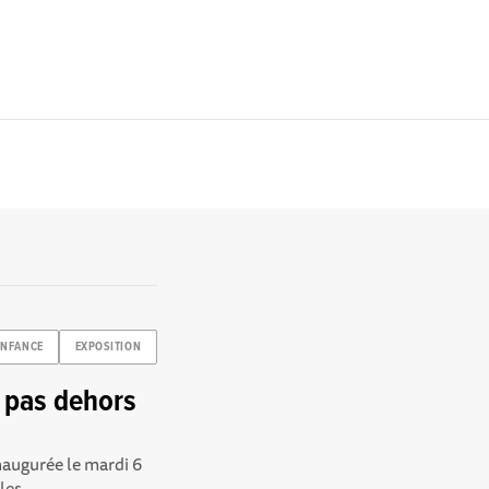
ENFANCE
EXPOSITION
s pas dehors
naugurée le mardi 6
es...