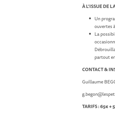
À L’ISSUE DE L
Un progra
ouvertes à
La possibi
occasionne
Débrouilla
partout en
CONTACT & IN
Guillaume BEG
g.begon@lespeti
TARIFS :
65€ + 