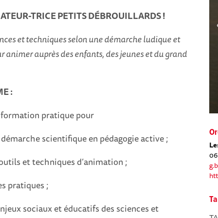
ATEUR-TRICE PETITS DÉBROUILLARDS !
ences et techniques selon une démarche ludique et
ur animer auprès des enfants, des jeunes et du grand
E :
 formation pratique pour
Or
a démarche scientifique en pédagogie active ;
Le
06
outils et techniques d’animation ;
g.
ht
es pratiques ;
Ta
enjeux sociaux et éducatifs des sciences et
TA