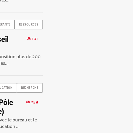
ERANTE
RESSOURCES
eil
101
osition plus de 200
es...
UCATION
RECHERCHE
Pôle
259
e)
ec le bureau et le
cation ...