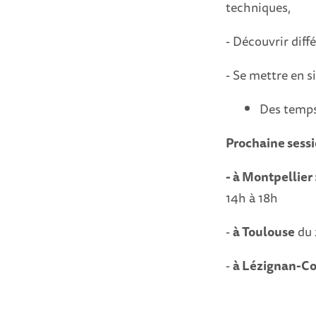
techniques,
- Découvrir diff
- Se mettre en s
Des temps 
Prochaine sessi
- à Montpellier 
14h à 18h
-
à Toulouse
du 
-
à Lézignan-Cor