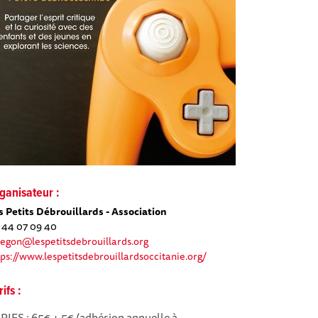
ganisateur :
s Petits Débrouillards - Association
 44 07 09 40
begon@lespetitsdebrouillards.org
tps://www.lespetitsdebrouillardsoccitanie.org/
rifs :
RIFS : 65€ + 5€ (adhésion annuelle à