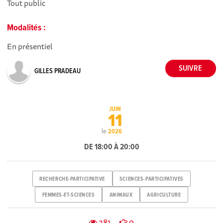
Tout public
Modalités :
En présentiel
GILLES PRADEAU
JUIN
11
le
2026
DE 18:00 À 20:00
RECHERCHE-PARTICIPATIVE
SCIENCES-PARTICIPATIVES
FEMMES-ET-SCIENCES
ANIMAUX
AGRICULTURE
281
0