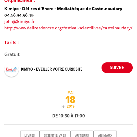
Organisateur :
Kimiyo - Délires d'Encre - Médiathèque de Castelnaudary
04.68.94.58.49
john@kimiyo.fr
http://www.deliresdencre.org/festival-scientilivre/castelnaudary/
Tarifs :
Gratuit
KIMIYO - ÉVEILLER VOTRE CURIOSITÉ
MAI
18
le
2019
DE 10:30 À 17:00
LIVRES
SCIENTILIVRES
AUTEURS
ANIMAUX