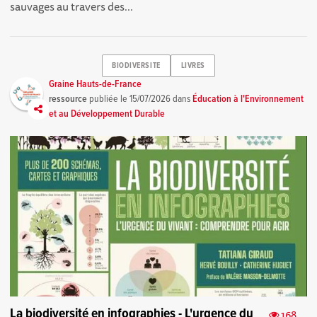
sauvages au travers des...
BIODIVERSITE
LIVRES
Graine Hauts-de-France
ressource
publiée le
15/07/2026
dans
Éducation à l'Environnement
et au Développement Durable
La biodiversité en infographies - L'urgence du
168