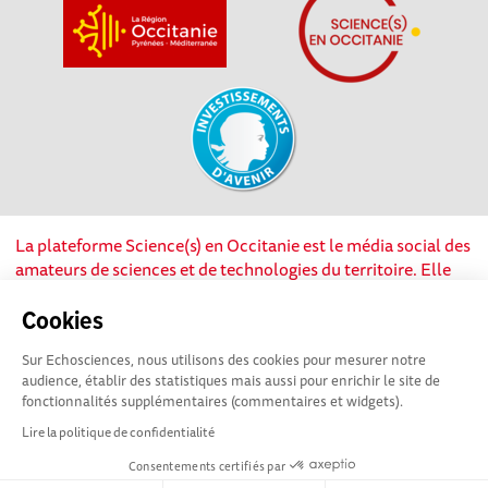
La plateforme Science(s) en Occitanie est le média social des
amateurs de sciences et de technologies du territoire. Elle
est propulsée par Instant Science, avec la participation et le
soutien de nombreux acteurs locaux. Ce projet est cofinancé
Cookies
par les Investissements d'avenir, la Région Occitanie et
Sur Echosciences, nous utilisons des cookies pour mesurer notre
l’Union européenne via les fonds européen de
audience, établir des statistiques mais aussi pour enrichir le site de
développement régional. Science(s) en Occitanie est une
fonctionnalités supplémentaires (commentaires et widgets).
plateforme Echosciences by Amcsti.
Lire la politique de confidentialité
Consentements certifiés par
Mentions légales
|
Politique de confidentialité
|
CGU