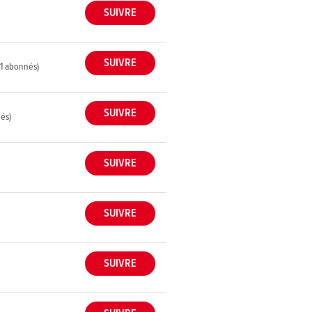
41 abonnés)
nés)