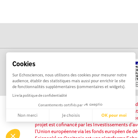
Cookies
Sur Echosciences, nous utilisons des cookies pour mesurer notre
audience, établir des statistiques mais aussi pour enrichir le site
de fonctionnalités supplémentaires (commentaires et widgets).
Lire la politique de confidentialité
La plateforme Science(s) en Occitanie est le méd
Consentements certifiés par
sciences et de technologies du territoire. Elle es
Non merci
Je choisis
OK pour moi
Science, avec la participation et le soutien de 
projet est cofinancé par les Investissements d'av
Axeptio consent
Plateforme de Gestion du Consentement : Personnalisez vos 
l’Union européenne via les fonds européen de d