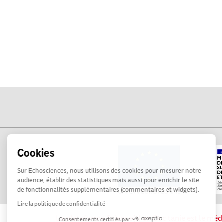
Cookies
Sur Echosciences, nous utilisons des cookies pour mesurer notre
audience, établir des statistiques mais aussi pour enrichir le site
de fonctionnalités supplémentaires (commentaires et widgets).
Lire la politique de confidentialité
La plateforme Science(s) en Occitanie est le méd
Consentements certifiés par