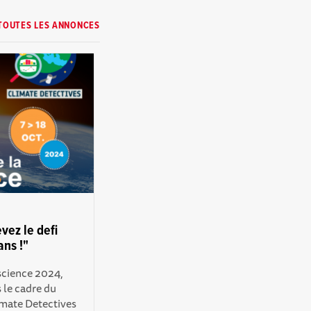
TOUTES LES ANNONCES
vez le defi
ans !"
 science 2024,
 le cadre du
imate Detectives