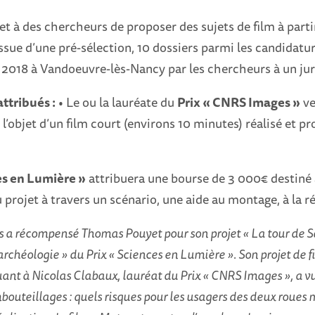
 à des chercheurs de proposer des sujets de film à parti
issue d’une pré-sélection, 10 dossiers parmi les candidatu
n 2018 à Vandoeuvre-lès-Nancy par les chercheurs à un jur
ttribués :
• Le ou la lauréate du
Prix « CNRS Images »
ve
 l’objet d’un film court (environs 10 minutes) réalisé et 
es en Lumière »
attribuera une bourse de 3 000€ destiné
rojet à travers un scénario, une aide au montage, à la r
s a récompensé Thomas Pouyet pour son projet « La tour de S
archéologie » du Prix « Sciences en Lumière ». Son projet de f
t à Nicolas Clabaux, lauréat du Prix « CNRS Images », a vu 
mbouteillages : quels risques pour les usagers des deux roues m