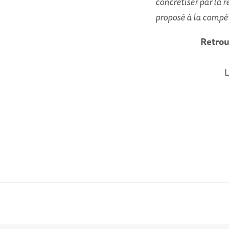
concrétiser par la r
proposé à la compéti
Retrou
L