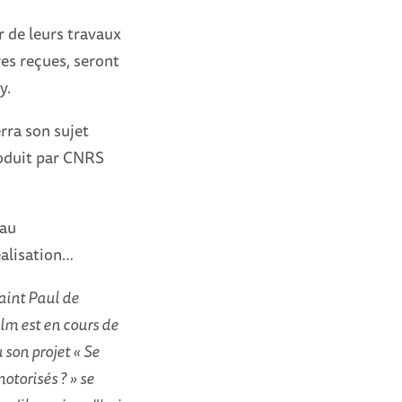
r de leurs travaux
res reçues, seront
y.
rra son sujet
produit par CNRS
 au
éalisation…
aint Paul de
ilm est en cours de
son projet « Se
otorisés ? » se