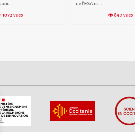
our...
de l'ESA et...
1072 vues
890 vues