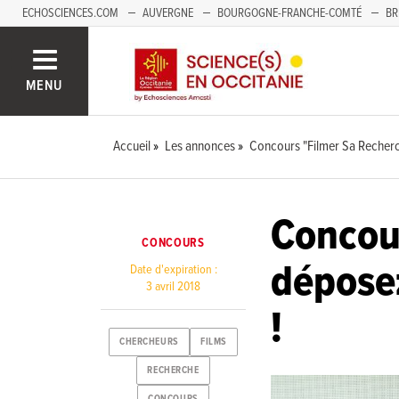
ECHOSCIENCES.COM
AUVERGNE
BOURGOGNE-FRANCHE-COMTÉ
BR
NOUVELLE-AQUITAINE
PAYS DE LA LOIRE
SAVOIE MONT-BLANC
SUD
MENU
Accueil
Les annonces
Concours "Filmer Sa Recherc
Concour
CONCOURS
dépose
Date d'expiration :
3 avril 2018
!
CHERCHEURS
FILMS
RECHERCHE