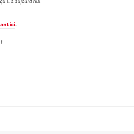
 qu’il a aujourd’hui
ant ici
.
 !