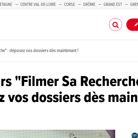
ETAGNE
CENTRE VAL-DE-LOIRE
CORSE
DRÔME
GRAND EST
GRE
-PACA
he" : déposez vos dossiers dès maintenant !
s "Filmer Sa Recherche
z vos dossiers dès mai