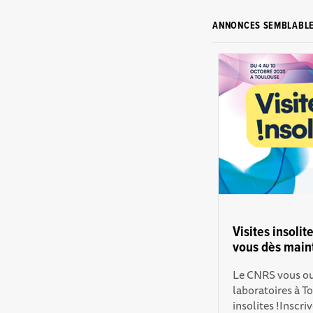
ANNONCES SEMBLABL
Visites insolit
vous dès main
Le CNRS vous ouv
laboratoires à T
insolites !Inscri