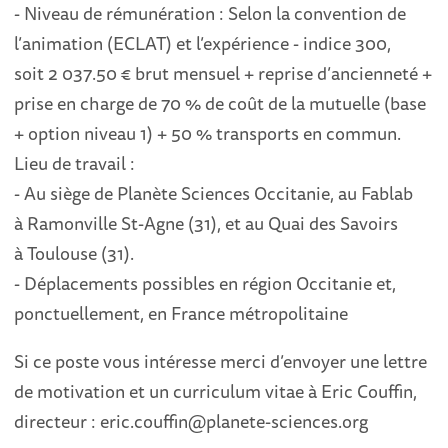
-
Niveau
de rémunération : Selon la convention de
l’animation (ECLAT) et l’expérience
-
indice
300
,
soit
2
037.50
€
br
ut mensuel + reprise d’ancienneté +
prise en charge de 70 % de coût de la mutuelle (base
+
option niveau 1) + 50 % transports en
commun.
Lieu de
travail
:
-
Au siège de Planète Sciences
Occitanie
, au Fablab
à
Ramonville St
-
Agne (31),
et au Quai des
S
avoirs
à
Toulouse (31).
-
Déplacement
s
possible
s
en
région
Occitanie
et,
ponctuellement, en
France métropolitaine
Si ce poste vous intéresse merci d’envoyer une lettre
de motivation et un curriculum vitae
à Eric Couffin,
directeur :
eric.couffin@planete-sciences.org