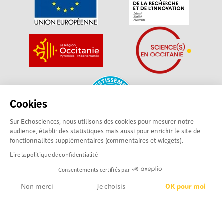
Cookies
Sur Echosciences, nous utilisons des cookies pour mesurer notre
audience, établir des statistiques mais aussi pour enrichir le site de
fonctionnalités supplémentaires (commentaires et widgets).
La plateforme Science(s) en Occitanie est le média social des
Lire la politique de confidentialité
amateurs de sciences et de technologies du territoire. Elle
est propulsée par Instant Science, avec la participation et le
Consentements certifiés par
soutien de nombreux acteurs locaux. Ce projet est cofinancé
Non merci
Je choisis
OK pour moi
par les Investissements d'avenir, la Région Occitanie et
l’Union européenne via les fonds européen de
Axeptio consent
Plateforme de Gestion du Consentement : Personnalisez vos Opt
développement régional. Science(s) en Occitanie est une