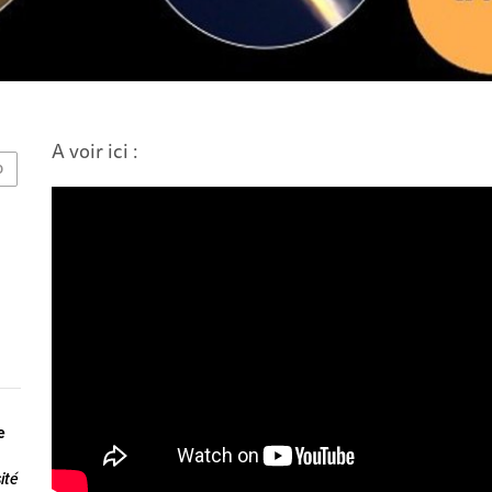
A voir ici :
O
e
ité