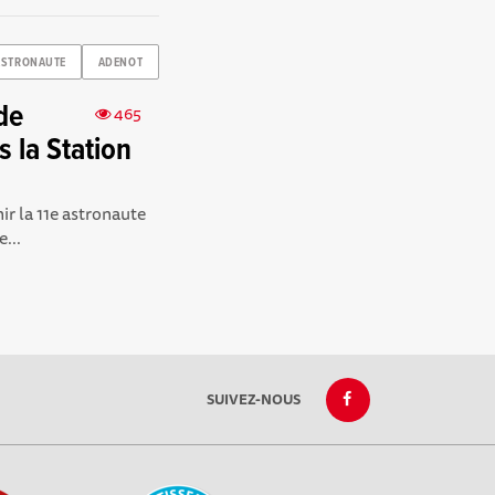
ASTRONAUTE
ADENOT
de
465
 la Station
ir la 11e astronaute
...
SUIVEZ-NOUS