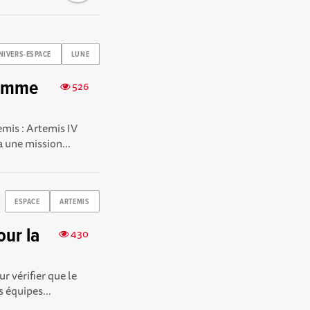
NIVERS-ESPACE
LUNE
ramme
526
mis : Artemis IV
a une mission...
ESPACE
ARTEMIS
our la
430
r vérifier que le
 équipes...