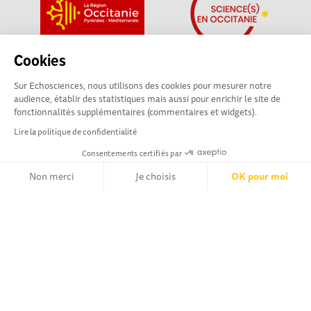
Cookies
Sur Echosciences, nous utilisons des cookies pour mesurer notre
audience, établir des statistiques mais aussi pour enrichir le site de
fonctionnalités supplémentaires (commentaires et widgets).
Lire la politique de confidentialité
La plateforme Science(s) en Occitanie est le média social des
Consentements certifiés par
amateurs de sciences et de technologies du territoire. Elle
Non merci
Je choisis
OK pour moi
est propulsée par Instant Science, avec la participation et le
soutien de nombreux acteurs locaux. Ce projet est cofinancé
Axeptio consent
Plateforme de Gestion du Consentement : Personnalisez vos Opt
par les Investissements d'avenir, la Région Occitanie et
l’Union européenne via les fonds européen de
Notre plateforme vous permet d'adapter et de gérer vos paramètr
développement régional. Science(s) en Occitanie est une
plateforme Echosciences by Amcsti.
Mentions légales
|
Politique de confidentialité
|
CGU
|
Ligne éditoriale