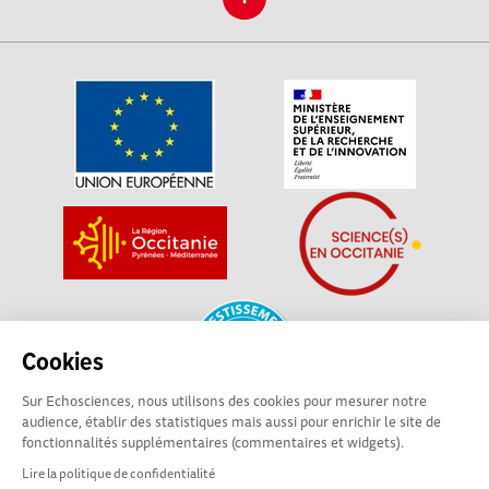
Cookies
Sur Echosciences, nous utilisons des cookies pour mesurer notre
audience, établir des statistiques mais aussi pour enrichir le site de
fonctionnalités supplémentaires (commentaires et widgets).
La plateforme Science(s) en Occitanie est le média social des
Lire la politique de confidentialité
amateurs de sciences et de technologies du territoire. Elle