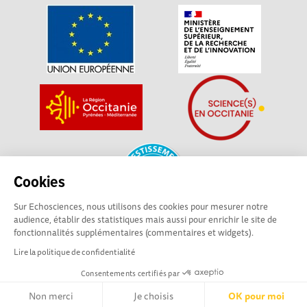
Cookies
Sur Echosciences, nous utilisons des cookies pour mesurer notre
audience, établir des statistiques mais aussi pour enrichir le site de
fonctionnalités supplémentaires (commentaires et widgets).
La plateforme Science(s) en Occitanie est le média social des
Lire la politique de confidentialité
amateurs de sciences et de technologies du territoire. Elle
est propulsée par Instant Science, avec la participation et le
Consentements certifiés par
soutien de nombreux acteurs locaux. Ce projet est cofinancé
Non merci
Je choisis
OK pour moi
par les Investissements d'avenir, la Région Occitanie et