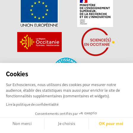
Cookies
Sur Echosciences, nous utilisons des cookies pour mesurer notre
audience, établir des statistiques mais aussi pour enrichir le site de
fonctionnalités supplémentaires (commentaires et widgets).
La plateforme Science(s) en Occitanie est le média social des
Lire la politique de confidentialité
amateurs de sciences et de technologies du territoire. Elle
est propulsée par Instant Science, avec la participation et le
Consentements certifiés par
soutien de nombreux acteurs locaux. Ce projet est cofinancé
Non merci
Je choisis
OK pour moi
par les Investissements d'avenir, la Région Occitanie et