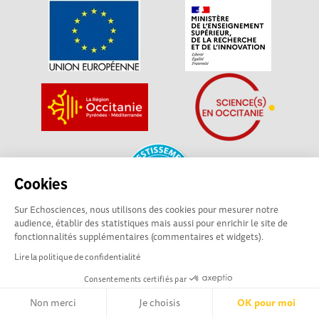
Cookies
Sur Echosciences, nous utilisons des cookies pour mesurer notre
audience, établir des statistiques mais aussi pour enrichir le site de
fonctionnalités supplémentaires (commentaires et widgets).
La plateforme Science(s) en Occitanie est le média social des
Lire la politique de confidentialité
amateurs de sciences et de technologies du territoire. Elle
est propulsée par Instant Science, avec la participation et le
Consentements certifiés par
soutien de nombreux acteurs locaux. Ce projet est cofinancé
Non merci
Je choisis
OK pour moi
par les Investissements d'avenir, la Région Occitanie et