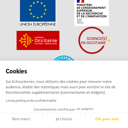
Cookies
Sur Echosciences, nous utilisons des cookies pour mesurer notre
audience, établir des statistiques mais aussi pour enrichir le site de
fonctionnalités supplémentaires (commentaires et widgets).
La plateforme Science(s) en Occitanie est le média social des
Lire la politique de confidentialité
amateurs de sciences et de technologies du territoire. Elle
est propulsée par Instant Science, avec la participation et le
Consentements certifiés par
soutien de nombreux acteurs locaux. Ce projet est cofinancé
Non merci
Je choisis
OK pour moi
par les Investissements d'avenir, la Région Occitanie et