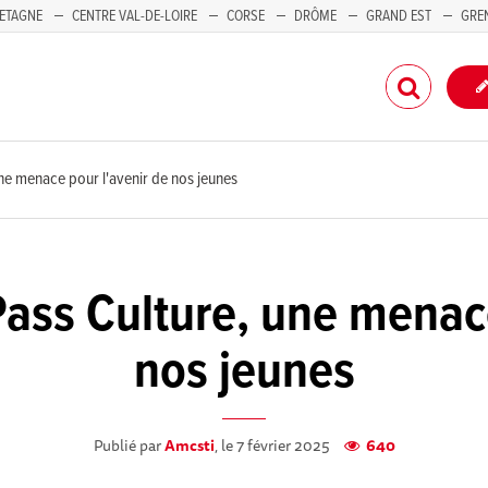
ETAGNE
CENTRE VAL-DE-LOIRE
CORSE
DRÔME
GRAND EST
GRE
-PACA
une menace pour l'avenir de nos jeunes
Pass Culture, une menac
nos jeunes
Publié par
Amcsti
, le 7 février 2025
640