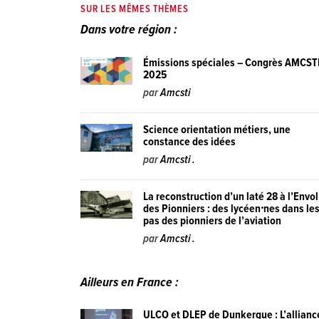
SUR LES MÊMES THÈMES
Dans votre région :
Émissions spéciales – Congrès AMCST
2025
par
Amcsti
Science orientation métiers, une
constance des idées
par
Amcsti .
La reconstruction d’un laté 28 à l’Envol
des Pionniers : des lycéen⸱nes dans le
pas des pionniers de l’aviation
par
Amcsti .
Ailleurs en France :
ULCO et DLEP de Dunkerque : L’allianc