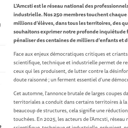
L’Amcsti est le réseau national des professionnels
industrielle. Nos 250 membres touchent chaque 
millions d’élèves, dans tous les territoires, des qu
I
souhaitons exprimer notre profonde inquiétude fa
pénaliser des centaines de milliers d’enfants et 
Face aux enjeux démocratiques critiques et criants
scientifique, technique et industrielle permet de re
ceux qui les produisent, de lutter contre la désinform
doute raisonné ; un ferment essentiel d’une démocr
s
Cet automne, l’annonce brutale de larges coupes dan
territoriales a conduit dans certains territoires à 
beaucoup de structures, cela signifie une réductio
touchées. En 2025, les acteurs de l’Amcsti, réseau 
scientifique, technique et industrielle, prévoient, p
e