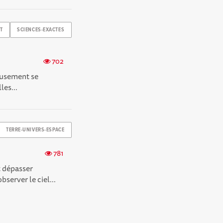
T
SCIENCES-EXACTES
702
musement se
les...
TERRE-UNIVERS-ESPACE
781
t dépasser
bserver le ciel...