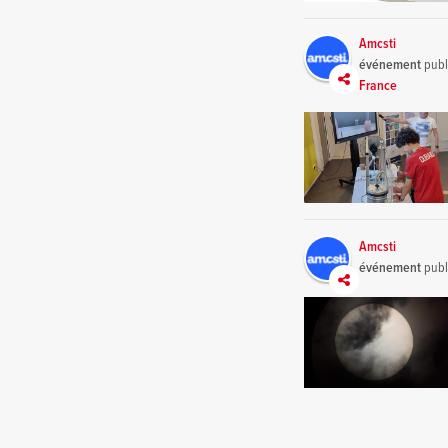
Amcsti
événement
publ
France
Amcsti
événement
publ