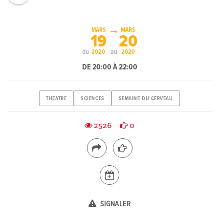
MARS
MARS
19
20
du
au
2020
2020
DE 20:00 À 22:00
THEATRE
SCIENCES
SEMAINE-DU-CERVEAU
2526
0
SIGNALER