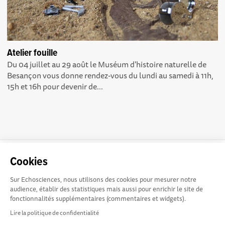
Atelier fouille
Du 04 juillet au 29 août le Muséum d'histoire naturelle de
Besançon vous donne rendez-vous du lundi au samedi à 11h,
15h et 16h pour devenir de...
La plateforme Science(s)
Conditions Générales d'utilisation
Cookies
en Occitanie est le média
social des amateurs de sciences et de technologies du
Sur Echosciences, nous utilisons des cookies pour mesurer notre
territoire. Elle est propulsée par Instant Science, avec la
audience, établir des statistiques mais aussi pour enrichir le site de
participation et le soutien de nombreux acteurs locaux. Ce
fonctionnalités supplémentaires (commentaires et widgets).
projet est cofinancé par les Investissements d'avenir, la
Lire la politique de confidentialité
Région Occitanie et l’Union européenne via les fonds