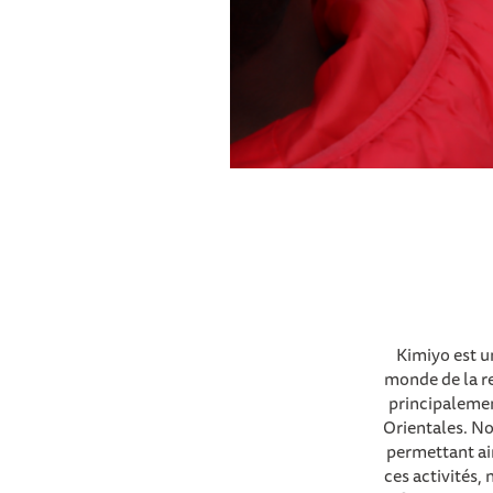
Kimiyo est un
monde de la re
principalement
Orientales. Not
permettant ain
ces activités,