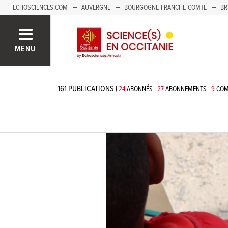
ECHOSCIENCES.COM
AUVERGNE
BOURGOGNE-FRANCHE-COMTÉ
BR
NOUVELLE-AQUITAINE
PAYS DE LA LOIRE
SAVOIE MONT-BLANC
SUD
MENU
161
PUBLICATIONS
|
|
|
24
ABONNÉS
27
ABONNEMENTS
9
COM