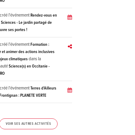
PRO
créé l'événement
Rendez-vous en
 Sciences - Le jardin partagé de
vre ses portes !
créé l'événement
Formation :
 et animer des actions inclusives
dans la
njeux climatiques
auté
Science(s) en Occitanie -
PRO
créé l'événement
Terres d'Ailleurs
Frontignan : PLANETE VERTE
VOIR SES AUTRES ACTIVITÉS