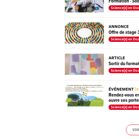
Formation · So
Science(s) en Occ
ANNONCE
Offre de stage 
Science(s) en Occ
ARTICLE
Sortir du forma
Science(s) en Occ
l
ÉVÉNEMENT
Rendez-vous en 
ouvre ses porte
Science(s) en Occ
VOI