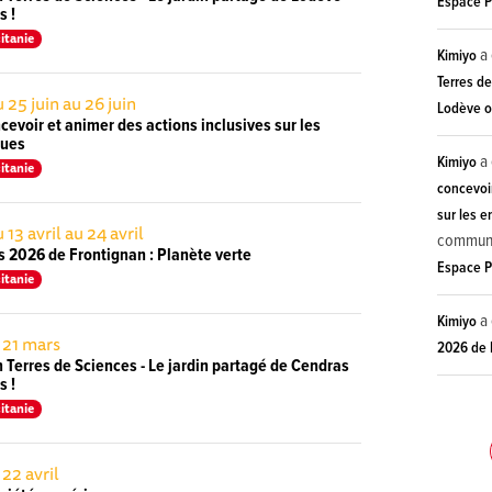
Espace 
s !
itanie
a 
Kimiyo
Terres de
 25 juin au 26 juin
Lodève ou
cevoir et animer des actions inclusives sur les
ques
a 
Kimiyo
itanie
concevoir
sur les e
 13 avril au 24 avril
commun
rs 2026 de Frontignan : Planète verte
Espace 
itanie
a 
Kimiyo
 21 mars
2026 de 
Terres de Sciences - Le jardin partagé de Cendras
s !
itanie
 22 avril