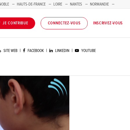
NOBLE
HAUTS-DE-FRANCE
LOIRE
NANTES
NORMANDIE
INSCRIVEZ-VOUS
JE CONTRIBUE
CONNECTEZ-VOUS
|
|
|
SITE WEB
FACEBOOK
LINKEDIN
YOUTUBE