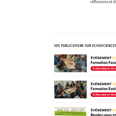
réflexions et 
SES PUBLICATIONS SUR ECHOSCIENCE
le
ÉVÉNEMENT
Formation Favor
Science(s) en Occ
le
ÉVÉNEMENT
Formation Eval
Science(s) en Occ
le
ÉVÉNEMENT
Rendez-vous en 