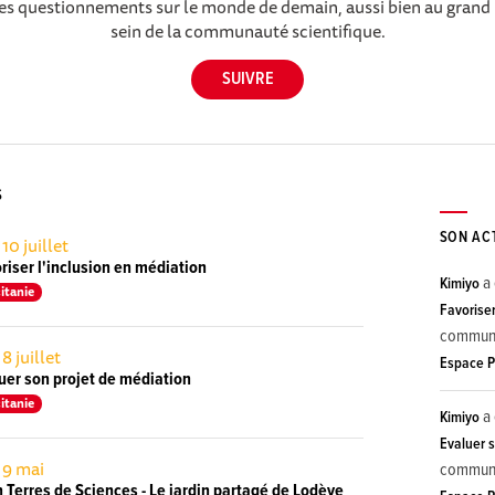
des questionnements sur le monde de demain, aussi bien au grand 
sein de la communauté scientifique.
S
SON AC
 10 juillet
iser l'inclusion en médiation
a 
Kimiyo
itanie
Favoriser
commun
 8 juillet
Espace 
uer son projet de médiation
itanie
a 
Kimiyo
Evaluer 
 9 mai
commun
Terres de Sciences - Le jardin partagé de Lodève