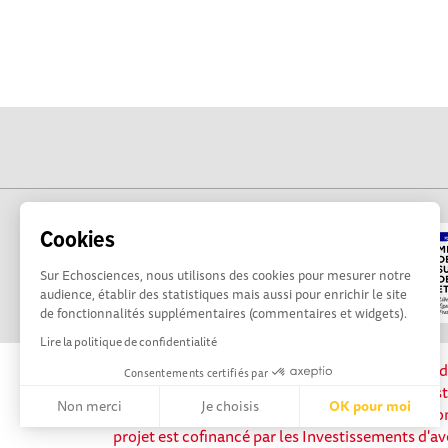
Cookies
Sur Echosciences, nous utilisons des cookies pour mesurer notre
audience, établir des statistiques mais aussi pour enrichir le site
de fonctionnalités supplémentaires (commentaires et widgets).
Lire la politique de confidentialité
La plateforme Science(s) en Occitanie est le méd
Consentements certifiés par
sciences et de technologies du territoire. Elle es
Non merci
Je choisis
OK pour moi
Science, avec la participation et le soutien de 
projet est cofinancé par les Investissements d'av
Axeptio consent