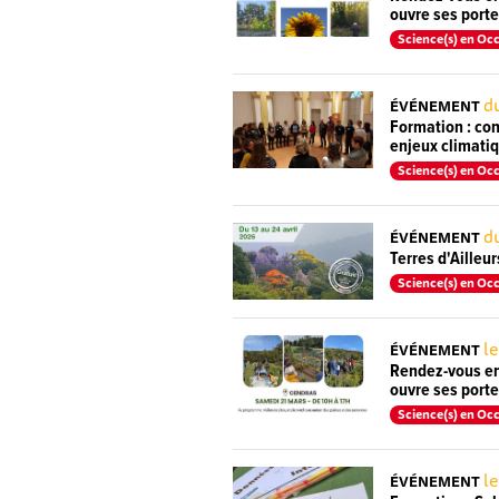
ouvre ses porte
Science(s) en Occ
du
ÉVÉNEMENT
Formation : con
enjeux climati
Science(s) en Occ
du
ÉVÉNEMENT
Terres d'Ailleu
Science(s) en Occ
le
ÉVÉNEMENT
Rendez-vous en 
ouvre ses porte
Science(s) en Occ
le
ÉVÉNEMENT