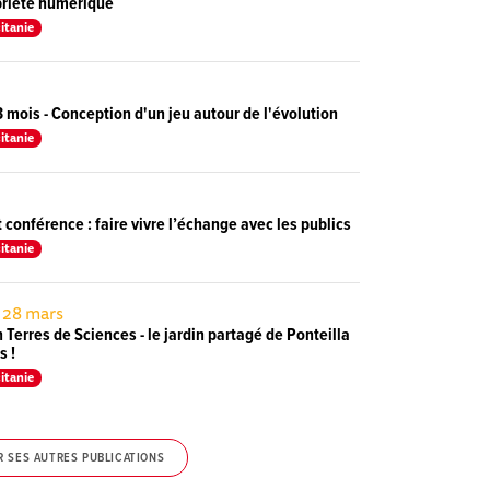
briété numérique
itanie
3 mois - Conception d'un jeu autour de l'évolution
itanie
t conférence : faire vivre l’échange avec les publics
itanie
e 28 mars
Terres de Sciences - le jardin partagé de Ponteilla
s !
itanie
R SES AUTRES PUBLICATIONS