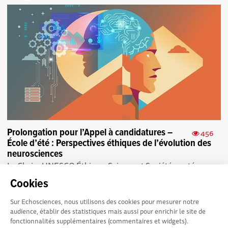
Prolongation pour l’Appel à candidatures –
456
École d’été : Perspectives éthiques de l’évolution des
neurosciences
La Chaire UNESCO Éthique, Science et Société, portée par
la Communauté d’universités et établissements (COMUE)
Cookies
de Toulouse, organise sa 6ème École...
Sur Echosciences, nous utilisons des cookies pour mesurer notre
audience, établir des statistiques mais aussi pour enrichir le site de
fonctionnalités supplémentaires (commentaires et widgets).