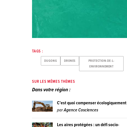
TAGS :
DUGONG
DRONES
PROTECTION-DE-L-
ENVIRONNEMENT
SUR LES MÊMES THÈMES
Dans votre région :
C’est quoi compenser écologiquement
par
Agence Cosciences
Les aires protégées : un défi socio-