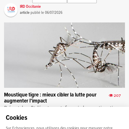
IRD Occitanie
article
publié le
06/07/2026
Moustique tigre : mieux cibler la lutte pour
207
augmenter l’impact
Présent dans 81 départements français, le moustique tigre
progresse. Une étude IRD décrypte ses habitudes pour
Cookies
mieux cibler sa lutte ...
Sur Echosciences, nous utilisons des cookies pour mesurer notre