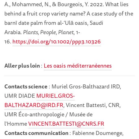
A., Mohammed, N., & Bourgeois, Y. 2022. What lies
behind a fruit crop variety name? A case study of the
barnī date palm from al-‘Ulā oasis, Saudi
Arabia.
Plants, People, Planet
, 1-
16.
https://doi.org/10.1002/ppp3.10326
Aller plus loin
:
Les oasis méditerranéennes
Contacts science
: Muriel Gros-Balthazard IRD,
UMR DIADE
MURIEL.GROS-
BALTHAZARD@IRD.FR
, Vincent Battesti, CNR,
UMR Éco-anthropologie / Musée de
l’Homme
VINCENT.BATTESTI@CNRS.FR
Contacts communication
: Fabienne Doumenge,