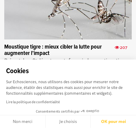
Moustique tigre : mieux cibler la lutte pour
207
augmenter l’impact
Présent dans 81 départements français, le moustique tigre
progresse. Une étude IRD décrypte ses habitudes pour
Cookies
mieux cibler sa lutte ...
Sur Echosciences, nous utilisons des cookies pour mesurer notre
audience, établir des statistiques mais aussi pour enrichir le site de
fonctionnalités supplémentaires (commentaires et widgets).
Lire la politique de confidentialité
Consentements certifiés par
La plateforme Science(s)
Conditions Générales d'utilisation
en Occitanie est le média
Non merci
Je choisis
OK pour moi
social des amateurs de sciences et de technologies du
Axeptio consent
territoire. Elle est propulsée par Instant Science, avec la