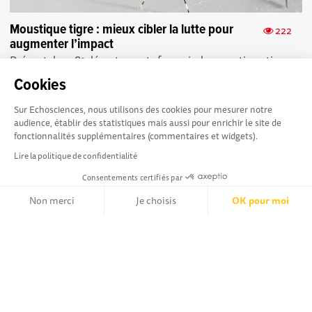
Moustique tigre : mieux cibler la lutte pour
222
augmenter l’impact
Présent dans 81 départements français, le moustique tigre
progresse. Une étude IRD décrypte ses habitudes pour
Cookies
mieux cibler sa lutte ...
Sur Echosciences, nous utilisons des cookies pour mesurer notre
audience, établir des statistiques mais aussi pour enrichir le site de
fonctionnalités supplémentaires (commentaires et widgets).
Lire la politique de confidentialité
Consentements certifiés par
La plateforme Science(s)
Conditions Générales d'utilisation
en Occitanie est le média
Non merci
Je choisis
OK pour moi
social des amateurs de sciences et de technologies du
Axeptio consent
territoire. Elle est propulsée par Instant Science, avec la
Plateforme de Gestion du Consentement : Personnalisez vos Opt
participation et le soutien de nombreux acteurs locaux. Ce
projet est cofinancé par les Investissements d'avenir, la
Notre plateforme vous permet d'adapter et de gérer vos paramètr
Région Occitanie et l’Union européenne via les fonds
européen de développement régional. Science(s) en
Occitanie est une plateforme Echosciences by Amcsti.