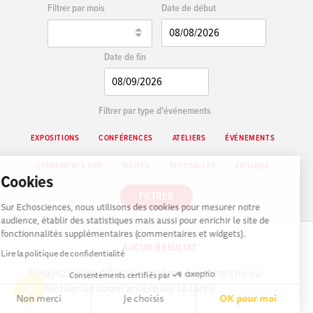
Date de début
Filtrer par mois
Date de fin
Filtrer par type d'événements
EXPOSITIONS
CONFÉRENCES
ATELIERS
ÉVÉNEMENTS
ÉVÈNEMENTS PRO
VISITES
SPECTACLES
EN LIGNE
Cookies
FILTRER
Sur Echosciences, nous utilisons des cookies pour mesurer notre
audience, établir des statistiques mais aussi pour enrichir le site de
fonctionnalités supplémentaires (commentaires et widgets).
AUCUN RÉSULTAT
Lire la politique de confidentialité
Essayez de modifier vos critères de recherche ou
Consentements certifiés par
d'effectuer un zoom arrière sur la carte.
Non merci
Je choisis
OK pour moi