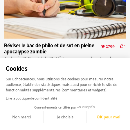
Réviser le bac de philo et de svt en pleine
2799
1
apocalypse zombie
Au lycée St-Gabriel de St-Affrique, comme dans tous les
lycées à peine un peu plus d’un mois du bac, les élèves de
Cookies
terminale sont lancé-e-s sur la...
Sur Echosciences, nous utilisons des cookies pour mesurer notre
audience, établir des statistiques mais aussi pour enrichir le site de
fonctionnalités supplémentaires (commentaires et widgets).
Lire la politique de confidentialité
Consentements certifiés par
La plateforme Science(s)
Conditions Générales d'utilisation
en Occitanie est le média
Non merci
Je choisis
OK pour moi
social des amateurs de sciences et de technologies du
Axeptio consent
territoire. Elle est propulsée par Instant Science, avec la