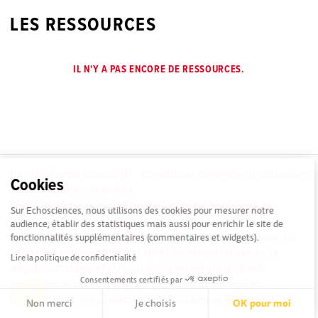
LES RESSOURCES
IL N'Y A PAS ENCORE DE RESSOURCES.
La plateforme Science(s)
Conditions Générales d'utilisation
Cookies
en Occitanie est le média
social des amateurs de sciences et de technologies du
Sur Echosciences, nous utilisons des cookies pour mesurer notre
territoire. Elle est propulsée par Instant Science, avec la
audience, établir des statistiques mais aussi pour enrichir le site de
participation et le soutien de nombreux acteurs locaux. Ce
fonctionnalités supplémentaires (commentaires et widgets).
projet est cofinancé par les Investissements d'avenir, la
Lire la politique de confidentialité
Région Occitanie et l’Union européenne via les fonds
Consentements certifiés par
européen de développement régional. Science(s) en
Occitanie est une plateforme Echosciences by Amcsti.
Non merci
Je choisis
OK pour moi