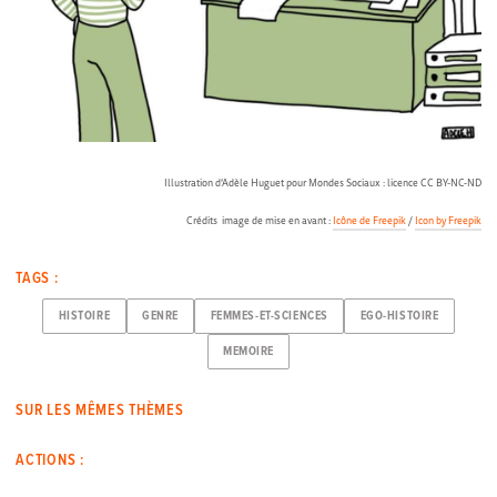
Illustration d’Adèle Huguet pour Mondes Sociaux : licence CC BY-NC-ND
Crédits image de mise en avant :
Icône de Freepik
/
Icon by Freepik
TAGS :
HISTOIRE
GENRE
FEMMES-ET-SCIENCES
EGO-HISTOIRE
MEMOIRE
SUR LES MÊMES THÈMES
ACTIONS :